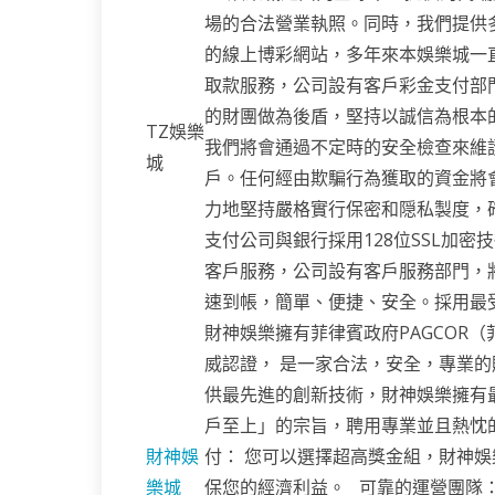
場的合法營業執照。同時，我們提供
的線上博彩網站，多年來本娛樂城一
取款服務，公司設有客戶彩金支付部
的財團做為後盾，堅持以誠信為根本
TZ娛樂
我們將會通過不定時的安全檢查來維
城
戶。任何經由欺騙行為獲取的資金將
力地堅持嚴格實行保密和隠私製度，
支付公司與銀行採用128位SSL加
客戶服務，公司設有客戶服務部門，將
速到帳，簡單、便捷、安全。採用最
財神娛樂擁有菲律賓政府PAGCOR（菲律賓
威認證， 是一家合法，安全，專業
供最先進的創新技術，財神娛樂擁有
戶至上」的宗旨，聘用專業並且熱忱
財神娛
付： 您可以選擇超高獎金組，財神
樂城
保您的經濟利益。 可靠的運營團隊：