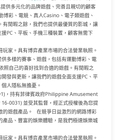
也提供多元化的品牌遊戲、完善且親切的顧客
博彩、電競、真人Casino、電子類遊戲、
。有閒暇之餘，我們也提供最優質的影城，讓
援PC、平板、手機三種裝置，顧客無需下
冊玩家。具有博弈產業市場的合法營業執照。
提供多樣的賽事、遊戲，包括有運動博彩、電
能依照自己的喜好找到合適的遊戲。有閒暇之
開發與更新，讓我們的遊戲全面支援PC、平
、個人隱私無擔憂。
191)，持有菲律賓政府Philippine Amusement
Number 16-0031) 並受其監督，經正式授權後為您提
激的遊戲產品。 在競爭日益激烈的網路博彩
的產品、豐富的娛樂體驗，是我們極速娛樂城
冊玩家。具有博弈產業市場的合法營業執照。