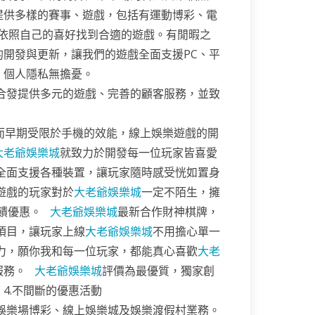
提供多樣的賽事、遊戲，包括有運動博彩、電
能依照自己的喜好找到合適的遊戲。有閒暇之
開發與更新，讓我們的遊戲全面支援PC、平
、個人隱私無擔憂。
合發提供多元的遊戲、完善的顧客服務，並致
而早期受限於手機的效能，線上娛樂遊戲的開
大老爺娛樂城
就致力於開發每一位玩家皆喜愛
全面支援各種裝置，讓玩家隨時感受恍如置身
遊戲的玩家對於
大老爺娛樂城
一定不陌生，擁
回饋優惠。
大老爺娛樂城
最新合作財神棋牌，
項目，讓玩家上線
大老爺娛樂城
不用擔心單一
力，願你我和每一位玩家，都能真心喜歡
大老
服務。
大老爺娛樂城
評價為最優質，獨家創
度 4.不間斷的優惠活動
娛樂場博彩、線上娛樂城及娛樂渡假村業務。