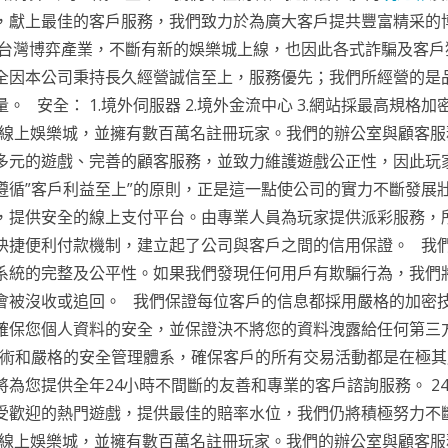
，獻上最佳的客戶服務，我們致力於為廣大客戶提共豐富精采的
年來台灣博弈產業，不斷有新的娛樂城上線，也因此各式詐騙及客
全因本公司秉持長久經營誠信至上，服務優先；我們所經營的是
 安全： 1.境外伺服器 2.境外金流中心 3.網站採最高規格
端線上娛樂城，並擁有數百萬名註冊玩家。我們的辦公室與顧客服
多元的遊戲、完善的顧客服務，並致力維護遊戲公正性，因此玩
遵循”客戶利益至上”的原則，正是這一點使公司的實力不斷發展
，提供安全的線上支付平台。由專業人員為玩家提供派彩服務，
快捷便利付款機制，建立起了公司與客戶之間的信用保證。 我
系統的完整及公平性。如果我們發現任何用戶有欺騙行為，我們
會被沒收或追回。 我們保證每位客戶的信息都採用嚴格的加密
確保您個人資料的安全，並保證決不將您的資料洩露給任何第三
密技術和嚴格的安全管理體系，確保客戶的所有交易活動都是在極
為您提供全年24小時不間斷的友善和專業的客戶諮詢服務。 24
受歡迎的熱門遊戲，提供最佳的賠率水位，我們仍將積極努力不
端線上娛樂城，並擁有數百萬名註冊玩家。我們的辦公室與顧客服