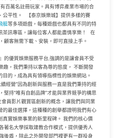
有百萬名註冊玩家。具有博弈產業市場的合
、公平性。 【泰京娛樂城】提供多樣的賽
飛艇
等多項遊戲，每種遊戲也都具有不同的特
訊茶訊專區，讓每位客人都能盡情享樂！ 在
置，顧客無需下載、安裝，即可直接上手。
』的優質娛樂服務平台,強調的是讓會員不受
樂趣，我們秉持以客為尊的態度， 不斷開發
的目的，成為具有領導指標性的娛樂網站。
永續經營”因為創新與服務一直是我們秉持的經
，堅持“唯有自創品牌”才能與業界競爭的構思
立會員影片觀賞區創新的概念，讓我們與同業
營的最佳選擇，這種種的創舉都證明我們有心
創真實娛樂事業的新里程碑。 我們的核心價
於各著名大學採取建教合作模式，提供優秀人
最強後盾，除此之外開發部門裡更有一群投身